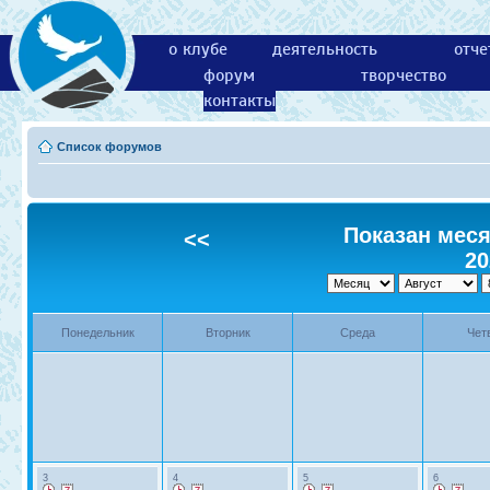
о клубе
деятельность
отче
форум
творчество
контакты
Список форумов
Показан месяц
<<
20
Понедельник
Вторник
Среда
Чет
3
4
5
6