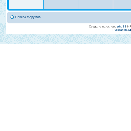
Список форумов
Создано на основе
phpBB
® 
Русская под