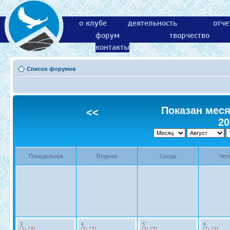
о клубе
деятельность
отче
форум
творчество
контакты
Список форумов
Показан месяц
<<
20
Понедельник
Вторник
Среда
Чет
3
4
5
6