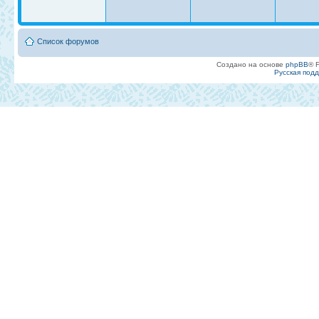
Список форумов
Создано на основе
phpBB
® 
Русская под