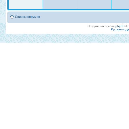
Список форумов
Создано на основе
phpBB
® 
Русская под