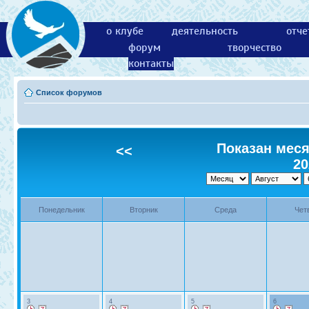
о клубе
деятельность
отче
форум
творчество
контакты
Список форумов
Показан месяц
<<
20
Понедельник
Вторник
Среда
Чет
3
4
5
6