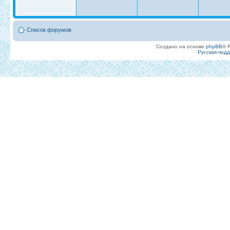
Список форумов
Создано на основе
phpBB
® 
Русская под