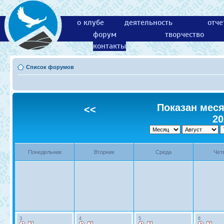
о клубе
деятельность
отче
форум
творчество
контакты
Список форумов
Показан месяц
<<
20
Понедельник
Вторник
Среда
Чет
3
4
5
6