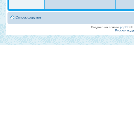
Список форумов
Создано на основе
phpBB
® 
Русская под