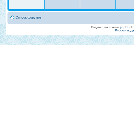
Список форумов
Создано на основе
phpBB
® 
Русская под