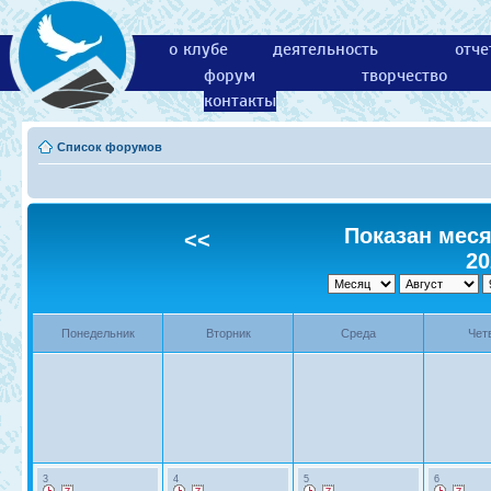
о клубе
деятельность
отче
форум
творчество
контакты
Список форумов
Показан месяц
<<
20
Понедельник
Вторник
Среда
Чет
3
4
5
6