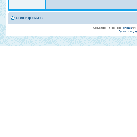
Список форумов
Создано на основе
phpBB
® 
Русская под