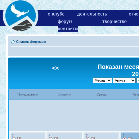
о клубе
деятельность
отче
форум
творчество
контакты
Список форумов
Показан месяц
<<
20
Понедельник
Вторник
Среда
Чет
3
4
5
6