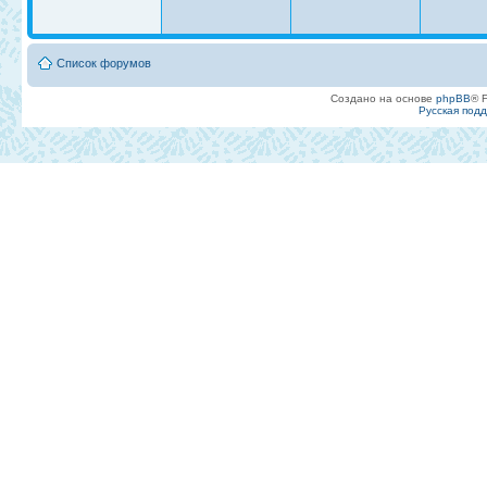
Список форумов
Создано на основе
phpBB
® 
Русская под