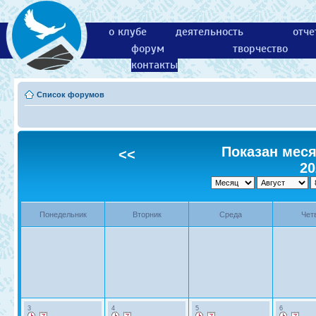
о клубе
деятельность
отче
форум
творчество
контакты
Список форумов
Показан месяц
<<
20
Понедельник
Вторник
Среда
Чет
3
4
5
6