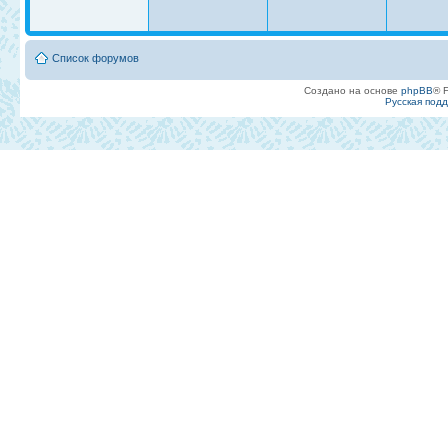
Список форумов
Создано на основе
phpBB
® 
Русская под