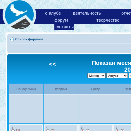
о клубе
деятельность
отче
форум
творчество
контакты
Список форумов
Показан месяц
<<
20
Понедельник
Вторник
Среда
Чет
3
4
5
6