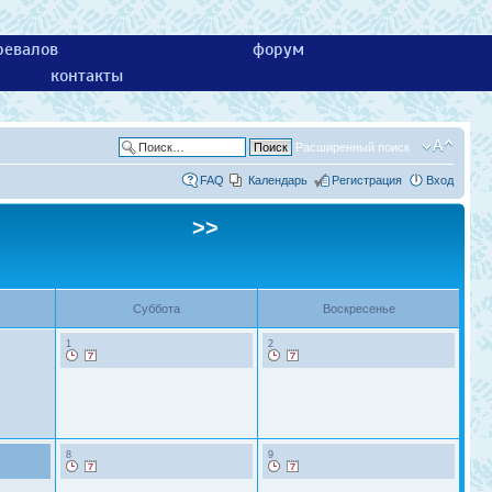
ревалов
форум
контакты
Расширенный поиск
FAQ
Календарь
Регистрация
Вход
>>
Суббота
Воскресенье
1
2
8
9