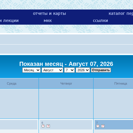
отчеты и карты
каталог пе
 и лекции
мкк
ссылки
Показан месяц - Август 07, 2026
Среда
Четверг
Пятница
6
7