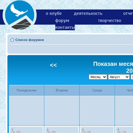
о клубе
деятельность
отче
форум
творчество
контакты
Список форумов
Показан месяц
<<
20
Понедельник
Вторник
Среда
Чет
3
4
5
6