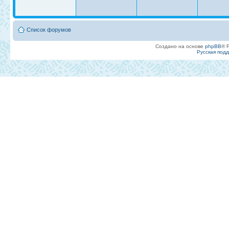
Список форумов
Создано на основе
phpBB
® 
Русская под