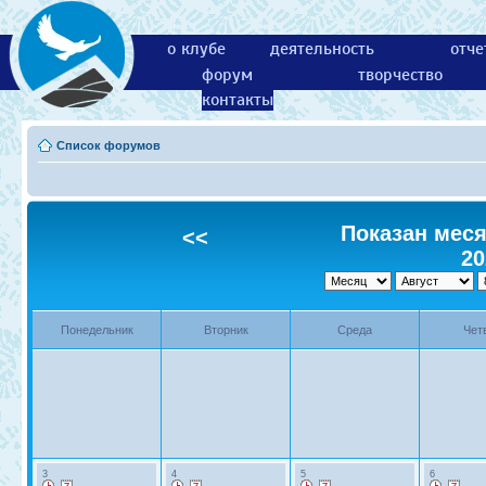
о клубе
деятельность
отче
форум
творчество
контакты
Список форумов
Показан месяц
<<
20
Понедельник
Вторник
Среда
Чет
3
4
5
6