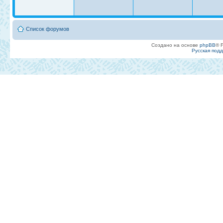
Список форумов
Создано на основе
phpBB
® 
Русская под