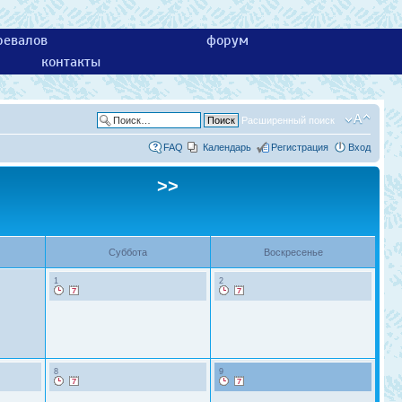
ревалов
форум
контакты
Расширенный поиск
FAQ
Календарь
Регистрация
Вход
>>
Суббота
Воскресенье
1
2
8
9