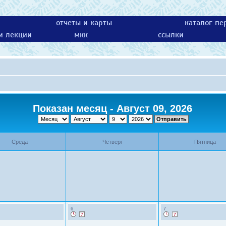
отчеты и карты
каталог пе
 и лекции
мкк
ссылки
Показан месяц - Август 09, 2026
Среда
Четверг
Пятница
6
7