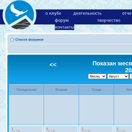
о клубе
деятельность
отче
форум
творчество
контакты
Список форумов
Показан месяц
<<
20
Понедельник
Вторник
Среда
Чет
3
4
5
6