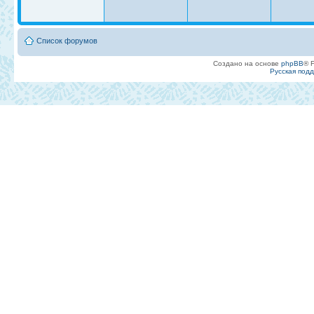
Список форумов
Создано на основе
phpBB
® 
Русская под