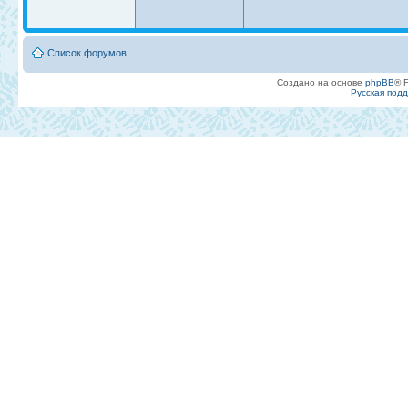
Список форумов
Создано на основе
phpBB
® 
Русская под