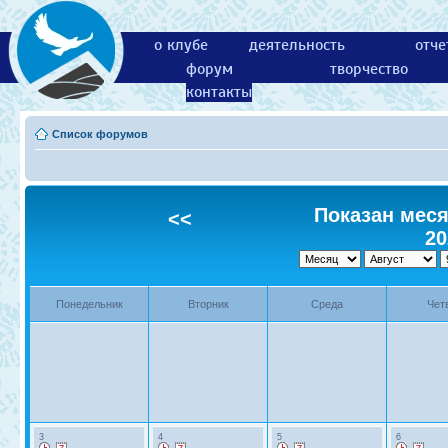
о клубе
деятельность
отче
форум
творчество
контакты
Список форумов
Показан месяц
<<
20
Понедельник
Вторник
Среда
Чет
3
4
5
6