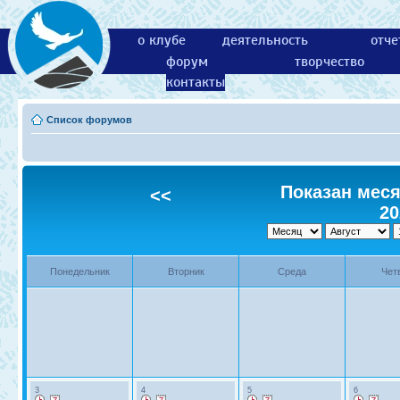
о клубе
деятельность
отче
форум
творчество
контакты
Список форумов
Показан месяц
<<
20
Понедельник
Вторник
Среда
Чет
3
4
5
6