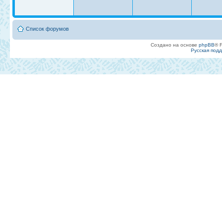
Список форумов
Создано на основе
phpBB
® 
Русская под