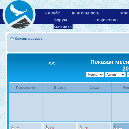
о клубе
деятельность
отче
форум
творчество
контакты
Список форумов
Показан месяц
<<
20
Понедельник
Вторник
Среда
Чет
3
4
5
6