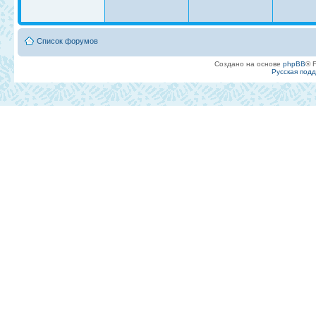
Список форумов
Создано на основе
phpBB
® 
Русская под