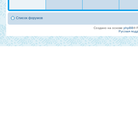
Список форумов
Создано на основе
phpBB
® 
Русская под