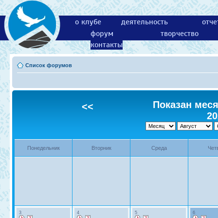
о клубе
деятельность
отче
форум
творчество
контакты
Список форумов
Показан месяц
<<
20
Понедельник
Вторник
Среда
Чет
3
4
5
6