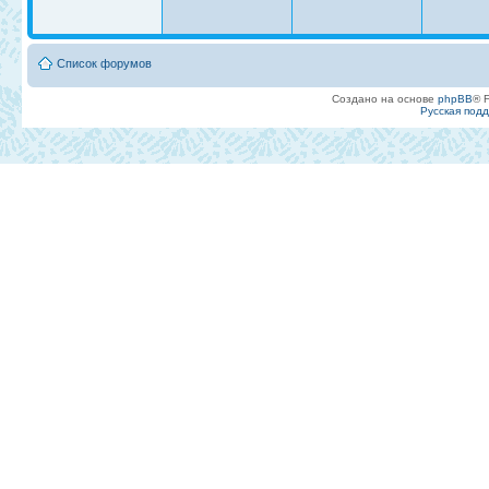
Список форумов
Создано на основе
phpBB
® 
Русская под