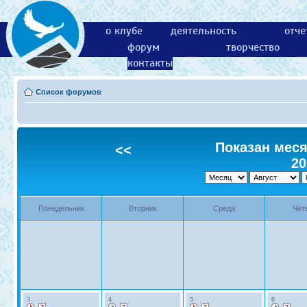
о клубе
деятельность
отче
форум
творчество
контакты
Список форумов
Показан месяц
<<
20
Понедельник
Вторник
Среда
Чет
3
4
5
6