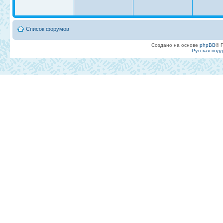
Список форумов
Создано на основе
phpBB
® 
Русская под