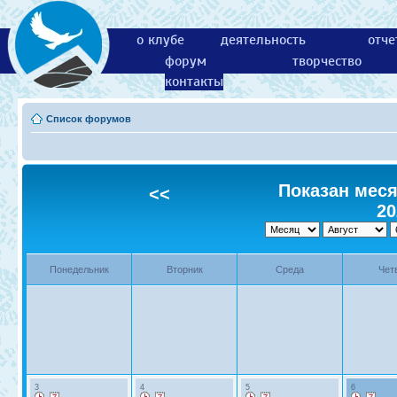
о клубе
деятельность
отче
форум
творчество
контакты
Список форумов
Показан месяц
<<
20
Понедельник
Вторник
Среда
Чет
3
4
5
6