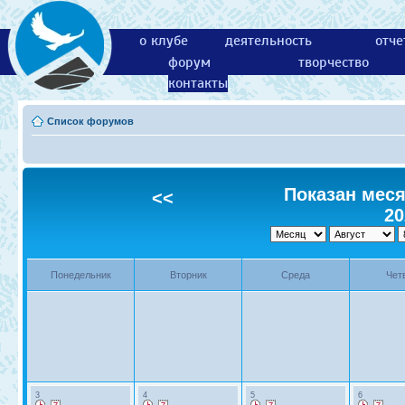
о клубе
деятельность
отче
форум
творчество
контакты
Список форумов
Показан месяц
<<
20
Понедельник
Вторник
Среда
Чет
3
4
5
6