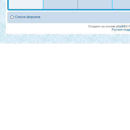
Список форумов
Создано на основе
phpBB
® 
Русская под