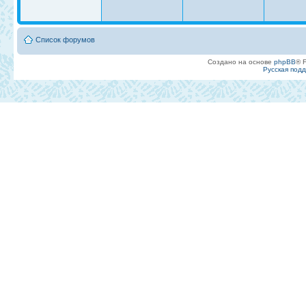
Список форумов
Создано на основе
phpBB
® 
Русская под