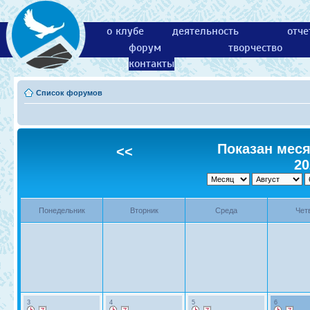
о клубе
деятельность
отче
форум
творчество
контакты
Список форумов
Показан месяц
<<
20
Понедельник
Вторник
Среда
Чет
3
4
5
6