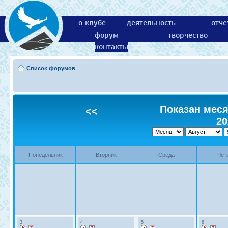
о клубе
деятельность
отче
форум
творчество
контакты
Список форумов
Показан месяц
<<
20
Понедельник
Вторник
Среда
Чет
3
4
5
6