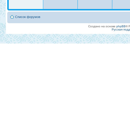
Список форумов
Создано на основе
phpBB
® 
Русская под