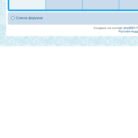
Список форумов
Создано на основе
phpBB
® 
Русская под