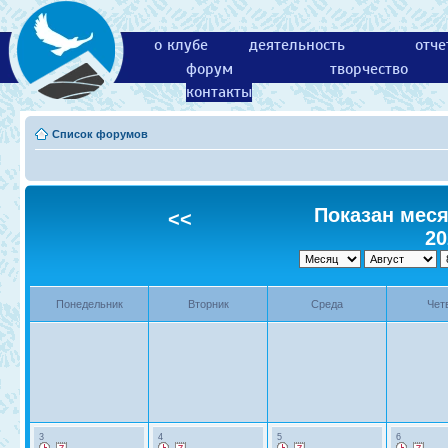
о клубе
деятельность
отче
форум
творчество
контакты
Список форумов
Показан месяц
<<
20
Понедельник
Вторник
Среда
Чет
3
4
5
6