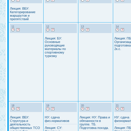
Лекция: ВБУ:
Категорирование
маршрутов и
препятствий
11
12
13
14
Лекция: БУ:
Лекция: ПБ
Основные
Организац
руководящие
подготовка
материалы по
2к.с.
спортивному
туризму
18
19
20
21
Лекция: ВБУ:
НУ: сдача
Лекция: НУ: Права и
НУ: сдача
Структура и
физ.нормативов
обязанности в
физнормат
деятельность
группе. ТБ.
общественных ТСО
Лекция: СУ:
Подготовка похода.
Лекция: ПБ