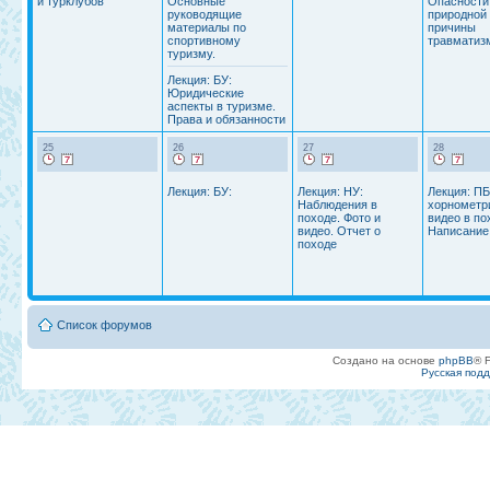
и турклубов
Основные
Опасности
руководящие
природной 
материалы по
причины
спортивному
травматиз
туризму.
Лекция: БУ:
Юридические
аспекты в туризме.
Права и обязанности
25
26
27
28
Лекция: БУ:
Лекция: НУ:
Лекция: ПБ
Наблюдения в
хорнометри
походе. Фото и
видео в по
видео. Отчет о
Написание
походе
Список форумов
Создано на основе
phpBB
® 
Русская под