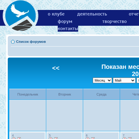
о клубе
деятельность
отче
форум
творчество
контакты
Список форумов
Показан мес
<<
20
Понедельник
Вторник
Среда
Чет
4
5
6
7