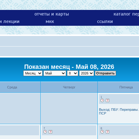
отчеты и карты
каталог пе
 и лекции
мкк
ссылки
Показан месяц - Май 08, 2026
Среда
Четверг
Пятница
1
Выход: ПБУ: Переправы.
ПСР
7
8