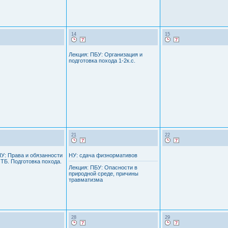
14
15
Лекция: ПБУ: Организация и
подготовка похода 1-2к.с.
21
22
НУ: Права и обязанности
НУ: сдача физнормативов
 ТБ. Подготовка похода.
Лекция: ПБУ: Опасности в
природной среде, причины
травматизма
28
29