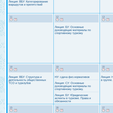
Лекция: ВБУ: Категорирование
маршрутов и препятствий
11
12
13
Лекция: БУ: Основные
руководящие материалы по
спортивному туризму
18
19
20
Лекция: ВБУ: Структура и
НУ: сдача физ.нормативов
Лекция: 
деятельность общественных
в группе.
ТСО и турклубов
Лекция: СУ: Основные
руководящие материалы по
спортивному туризму.
Лекция: БУ: Юридические
аспекты в туризме. Права и
обязанности
25
26
27